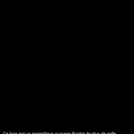
Ce livre est un magnifique ouvrage illustré de plus de mille